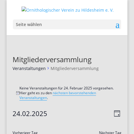
Seite wählen
Mitgliederversammlung
Veranstaltungen
Mitgliederversammlung
Veranstaltungen
für
Keine Veranstaltungen für 24. Februar 2025 vorgesehen.
Hier geht es zu den
nächsten bevorstehenden
Hinweis
24.
Veranstaltungen
.
Februar
Ansic
Veran
2025
24.02.2025
Tag
Ansic
Navig
Datum
Navig
wählen.
Vorheriger Tag
Nächster Tag