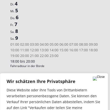
von
4
Di.
Veranstaltungen
5
Mi.
6
Do.
7
Fr.
8
Sa.
9
So.
00:00
01:00
02:00
03:00
04:00
05:00
06:00
07:00
08:00
09:00
10:00
11:00
12:00
13:00
14:00
15:00
16:00
17:00
18:00
00:00
19:00
20:00
21:00
22:00
23:00
Montag,
Dienstag,
Mittwoch,
Donnerstag,
Freitag,
Keine
Keine
Keine
Keine
August
18:00
bis
20:00
August
August
August
August
August
Fahrradtour in der Börde
Veranstaltungen
Veranstaltungen
Veranstaltungen
Veranstaltungen
7,
Samstag,
Sonntag,
3,
4,
5,
6,
7,
Keine
Keine
an
an
an
an
2026
August
August
2026
2026
2026
2026
2026
Veranstaltungen
Veranstaltungen
diesem
diesem
diesem
diesem
8,
9,
Wir schätzen Ihre Privatsphäre
Kalender abonnieren
an
an
Tag.
Tag.
Tag.
Tag.
2026
2026
diesem
diesem
Diese Website oder ihre Tools von Drittanbietern
Tag.
Tag.
verarbeiten personenbezogene Daten. Sie können den
Verkauf Ihrer persönlichen Daten abbestellen, indem Sie
auf den Link "Verkaufen oder teilen Sie meine