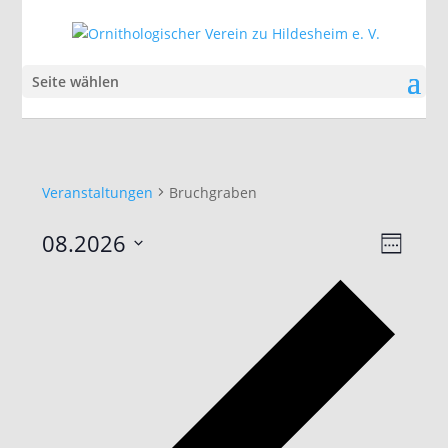
Seite wählen
Veranstaltungen
Bruchgraben
Ansic
Veran
08.2026
Woche
Ansic
Navig
Datum
Navig
Vorhe
auswählen.
Woch