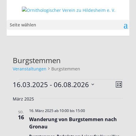
Seite wählen
Burgstemmen
Veranstaltungen
Burgstemmen
Veranstaltungen
Ansic
Veran
16.03.2025
 - 
06.08.2026
Liste
Ansic
Navig
Datum
Navig
März 2025
wählen.
16. März 2025 ab 10:00
bis
15:00
SO.
16
Wanderung von Burgstemmen nach
Gronau