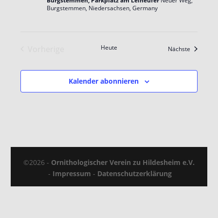
Burgstemmen, Parkplatz am Leineufer
Neuer Weg,
Burgstemmen, Niedersachsen, Germany
Heute
Vorherige
Veranstal
Nächste
Veranstaltungen
Kalender abonnieren
©2026 -
Ornithologischer Verein zu Hildesheim e.V.
-
Impressum
-
Datenschutzerklärung