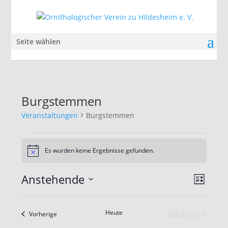
Seite wählen
Burgstemmen
Veranstaltungen
Burgstemmen
Veranstaltungen
Es wurden keine Ergebnisse gefunden.
Hinweis
Ansic
Veran
Anstehende
Liste
Ansic
Navig
Datum
Navig
wählen.
Heute
Nächste
Veranstaltungen
Vorherige
Veranstalt