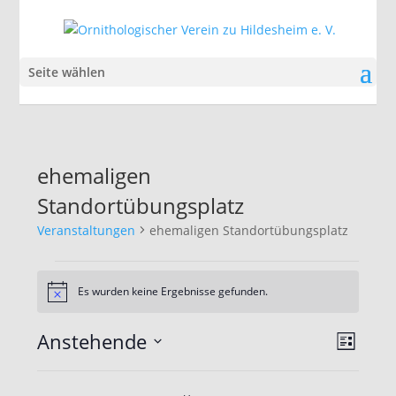
Seite wählen
ehemaligen
Standortübungsplatz
Veranstaltungen
ehemaligen Standortübungsplatz
Veranstaltungen
Es wurden keine Ergebnisse gefunden.
Hinweis
Ansic
Veran
Anstehende
Liste
Ansic
Navig
Datum
Navig
wählen.