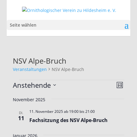
Seite wählen
NSV Alpe-Bruch
Veranstaltungen
NSV Alpe-Bruch
Veranstaltungen
Ansic
Veran
Anstehende
Liste
Ansic
Navig
Datum
Navig
November 2025
wählen.
11. November 2025 ab 19:00
bis
21:00
DI.
11
Fachsitzung des NSV Alpe-Bruch
Januar 2026