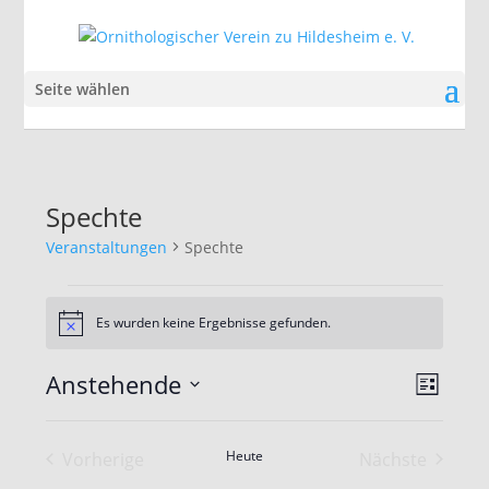
Seite wählen
Spechte
Veranstaltungen
Spechte
Veranstaltungen
Es wurden keine Ergebnisse gefunden.
Hinweis
Ansic
Veran
Anstehende
Liste
Ansic
Navig
Datum
Navig
wählen.
Heute
Vorherige
Nächste
Veranstaltungen
Veranstalt