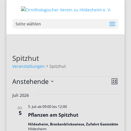
Seite wählen
Spitzhut
Veranstaltungen
Spitzhut
Veranstaltungen
Ansic
Veran
Anstehende
Liste
Ansic
Navig
Datum
Navig
Juli 2026
wählen.
5. Juli ab 09:00
bis
12:00
SO.
5
Pflanzen am Spitzhut
Hildesheim, Brockenblickswiese, Zufahrt Gaststätte
Hildesheim