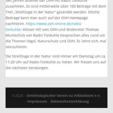
Seit Jahren arbeitet der OVH mit Radio Tonkuhle
zusammen. Es sind mittlerweile über 100 Beiträge mit dem
Titel „Streifzüge in der Natur“ gesendet worden. Etliche
Beiträge kann man auch auf der OVH Homepage
nachhören.
https://www.ovh-online.de/radio-
tonkuhle/
Alistair Hill vom OVH und Moderator Thomas
Muntschick von Radio Tonkuhle besprechen alles rund um
die Themen Vögel, Naturschutz und OVH. Es lohnt sich, mal
reinzuhören.
Die Streifzüge in der Natur sind immer am Dienstag um ca.
11:20 Uhr auf Radio Tonkuhle zu hören. Wir freuen uns auf
die nächsten Sendungen.
©2026 -
Ornithologischer Verein zu Hildesheim e.V.
-
Impressum
-
Datenschutzerklärung