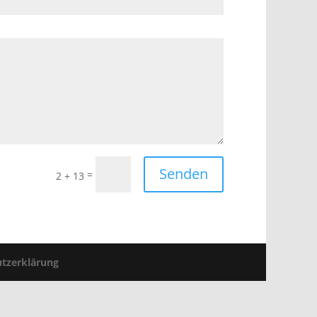
Senden
=
2 + 13
tzerklärung