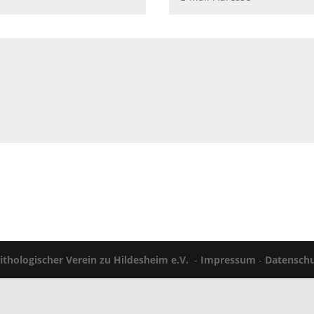
ithologischer Verein zu Hildesheim e.V.
-
Impressum
-
Datenschu