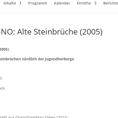
Inhalte
Programm
Kalender
Ornitho
Bericht
-NO: Alte Steinbrüche (2005)
2005)
teinbrüchen nördlich der Jugendherberge
05
ack
tellt aus OpenStreetMap-Daten (2022)