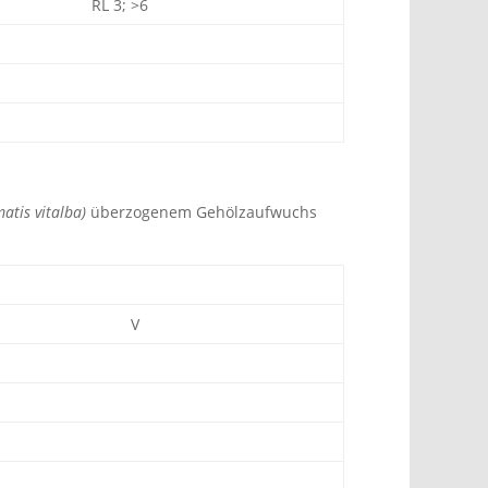
RL 3; >6
matis vitalba)
überzogenem Gehölzaufwuchs
V