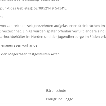
punkt des Gebietes): 52°08‘52“N 9°54‘34“E.
20
t von zahlreichen, seit Jahrzehnten aufgelassenen Steinbrüchen i
 verzeichnet. Einige wurden später offenbar verfüllt, andere sind
erhochbehälter im Norden und der Jugendherberge im Süden erk
alkmagerrasen vorhanden.
 den Magerrasen festgestellten Arten:
Bärenschote
Blaugrüne Segge