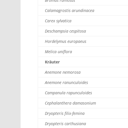
Bromus ramosus
Calamagrostis arundinacea
Carex sylvatica
Deschampsia cespitosa
Hordelymus europaeus
Melica uniflora
Kräuter
Anemone nemorosa
Anemone ranunculoides
Campanula rapunculoides
Cephalanthera damasonium
Dryopteris filix-femina
Dryopteris carthusiana