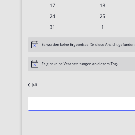
Veranstaltungen
Veranstaltunge
0
0
17
18
Veranstaltungen
Veranstaltunge
0
0
24
25
Veranstaltungen
Veranstaltunge
0
0
31
1
Veranstaltungen
Veranstaltung
Es wurden keine Ergebnisse für diese Ansicht gefunden.
Hinweis
Es gibt keine Veranstaltungen an diesem Tag.
Hinweis
Juli