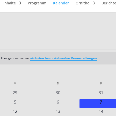
Inhalte
Programm
Kalender
Ornitho
Bericht
 Hier geht es zu den
nächsten bevorstehenden Veranstaltungen
.
M
MITTWOCH
D
DONNERSTAG
F
FREITAG
0
0
0
29
30
31
n
Veranstaltungen
Veranstaltungen
Veransta
0
0
0
5
6
7
en
Veranstaltungen
Veranstaltungen
Veranst
0
0
0
12
13
14