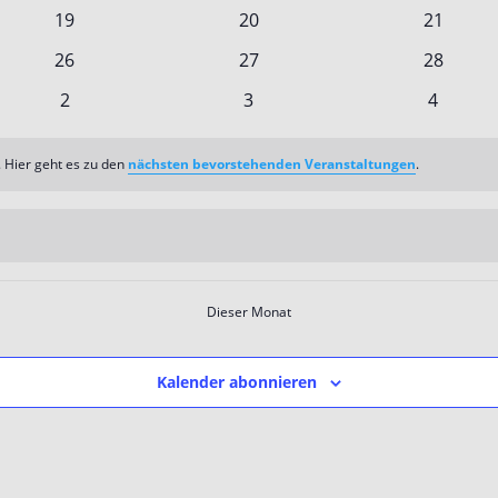
n
Veranstaltungen
Veranstaltungen
Veransta
0
0
0
19
20
21
n
Veranstaltungen
Veranstaltungen
Veransta
0
0
0
26
27
28
n
Veranstaltungen
Veranstaltungen
Veransta
0
0
0
2
3
4
en
Veranstaltungen
Veranstaltungen
Veranst
 Hier geht es zu den
nächsten bevorstehenden Veranstaltungen
.
Dieser Monat
Kalender abonnieren