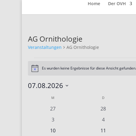
Home
Der OVH
AG Ornithologie
Veranstaltungen
AG Ornithologie
Veranstaltungen
Es wurden keine Ergebnisse für diese Ansicht gefunden.
Hinweis
07.08.2026
Datum
Kalender
M
MONTAG
D
DIENSTAG
wählen.
von
0
0
27
28
Veranstaltungen
Veranstaltungen
Veranstaltunge
0
0
3
4
Veranstaltungen
Veranstaltung
0
0
10
11