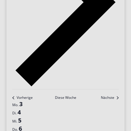
Vorherige
Diese Woche
Nächste
Woche
3
Mo.
von
4
Di.
Veranstaltungen
5
Mi.
6
Do.