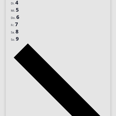
4
Di.
5
Mi.
6
Do.
7
Fr.
8
Sa.
9
So.
Nächste
Woche