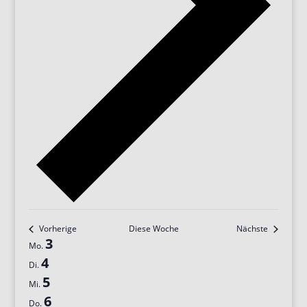
Vorherige
Diese Woche
Nächste
Woche
3
Mo.
von
4
Di.
Veranstaltungen
5
Mi.
6
Do.