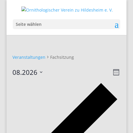
Seite wählen
Veranstaltungen
Fachsitzung
Ansic
Veran
08.2026
Woche
Ansic
Navig
Datum
Navig
Vorhe
auswählen.
Woch