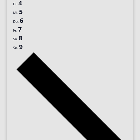
4
Di.
5
Mi.
6
Do.
7
Fr.
8
Sa.
9
So.
Nächste
Woche