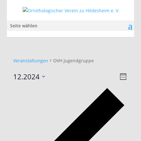
Seite wählen
Veranstaltungen
OVH Jugendgruppe
Ansic
Veran
12.2024
Woche
Ansic
Navig
Datum
Navig
Vorhe
auswählen.
Woch