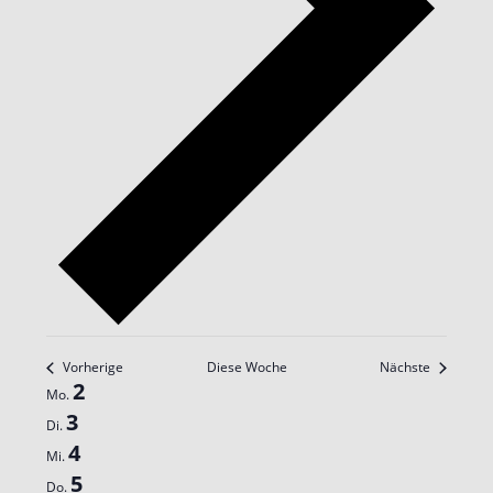
Vorherige
Diese Woche
Nächste
Woche
2
Mo.
von
3
Di.
Veranstaltungen
4
Mi.
5
Do.