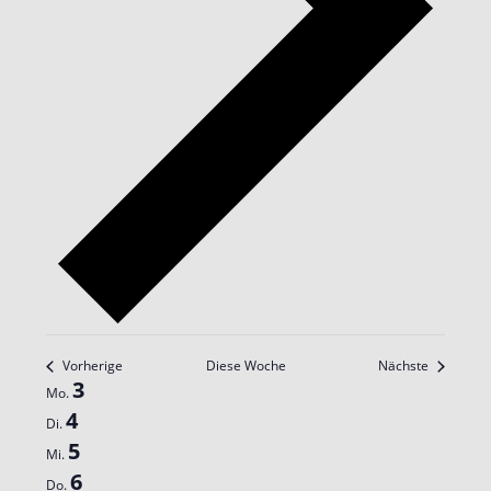
Vorherige
Diese Woche
Nächste
Woche
3
Mo.
von
4
Di.
Veranstaltungen
5
Mi.
6
Do.