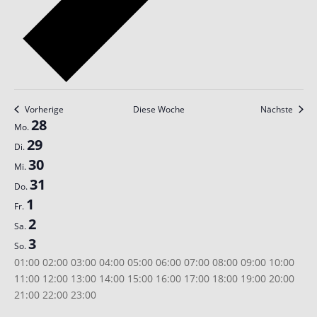
Vorherige
Diese Woche
Nächste
Woche
28
Mo.
von
29
Di.
Veranstaltungen
30
Mi.
31
Do.
1
Fr.
2
Sa.
3
So.
00:00
01:00
02:00
03:00
04:00
05:00
06:00
07:00
08:00
09:00
10:00
11:00
12:00
13:00
14:00
15:00
16:00
17:00
18:00
19:00
20:00
00:00
21:00
22:00
23:00
Montag,
Dienstag,
Mittwoch,
Donnerstag,
Freitag,
Samstag,
Sonntag,
Keine
Keine
Keine
Keine
Keine
Keine
Keine