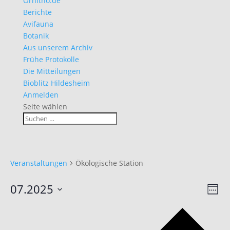
Ornitho.de
Berichte
Avifauna
Botanik
Aus unserem Archiv
Frühe Protokolle
Die Mitteilungen
Bioblitz Hildesheim
Anmelden
Seite wählen
Veranstaltungen
Ökologische Station
Ans
Ver
07.2025
Woche
Ans
Nav
Datum
Nav
Vo
auswählen.
Wo