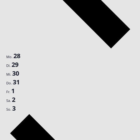
28
Mo.
29
Di.
30
Mi.
31
Do.
1
Fr.
2
Sa.
3
So.
Nächste
Woche