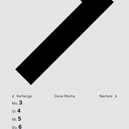
Vorherige
Diese Woche
Nächste
Woche
3
Mo.
von
4
Di.
Veranstaltungen
5
Mi.
6
Do.