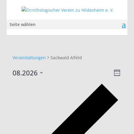
Seite wählen
Veranstaltungen
Sackwald Alfeld
Ansic
Veran
08.2026
Woche
Ansic
Navig
Datum
Navig
Vorhe
auswählen.
Woch