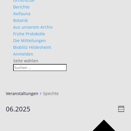
Ornitho.de
Berichte
Avifauna
Botanik
Aus unserem Archiv
Frühe Protokolle
Die Mitteilungen
Bioblitz Hildesheim
Anmelden
Seite wählen
Veranstaltungen
Spechte
Ans
Ver
06.2025
Woche
Ans
Nav
Datum
Nav
Vo
auswählen.
Wo