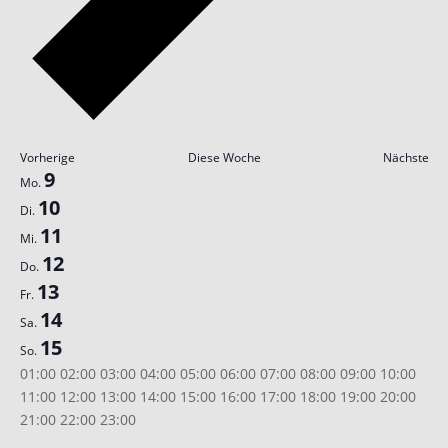
Vorherige
Diese Woche
Nächste
Woche
9
Mo.
von
10
Di.
Veranstaltungen
11
Mi.
12
Do.
13
Fr.
14
Sa.
15
So.
00:00
01:00
02:00
03:00
04:00
05:00
06:00
07:00
08:00
09:00
10:00
11:00
12:00
13:00
14:00
15:00
16:00
17:00
18:00
19:00
20:00
00:00
21:00
22:00
23:00
Montag,
Dienstag,
Mittwoch,
Donnerstag,
Freitag,
Samstag,
Sonntag,
Keine
Keine
Keine
Keine
Keine
Keine
Keine