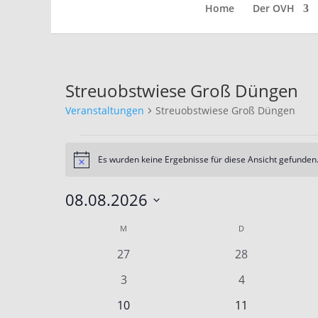
Home
Der OVH
Streuobstwiese Groß Düngen
Veranstaltungen
Streuobstwiese Groß Düngen
Veranstaltungen
Es wurden keine Ergebnisse für diese Ansicht gefunden.
Hinweis
08.08.2026
Datum
Kalender
M
MONTAG
D
DIENSTAG
wählen.
von
0
0
27
28
Veranstaltungen
Veranstaltungen
Veranstaltunge
0
0
3
4
Veranstaltungen
Veranstaltung
0
0
10
11