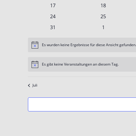
Veranstaltungen
Veranstaltunge
0
0
17
18
Veranstaltungen
Veranstaltunge
0
0
24
25
Veranstaltungen
Veranstaltunge
0
0
31
1
Veranstaltungen
Veranstaltung
Es wurden keine Ergebnisse für diese Ansicht gefunden.
Hinweis
Es gibt keine Veranstaltungen an diesem Tag.
Hinweis
Juli