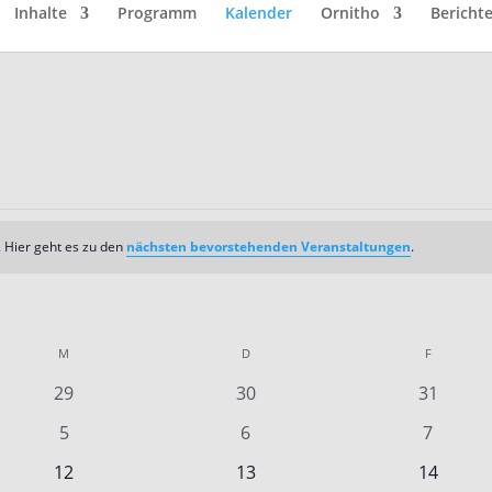
Inhalte
Programm
Kalender
Ornitho
Bericht
 Hier geht es zu den
nächsten bevorstehenden Veranstaltungen
.
M
MITTWOCH
D
DONNERSTAG
F
FREITAG
0
0
0
29
30
31
n
Veranstaltungen
Veranstaltungen
Veransta
0
0
0
5
6
7
en
Veranstaltungen
Veranstaltungen
Veranst
0
0
0
12
13
14