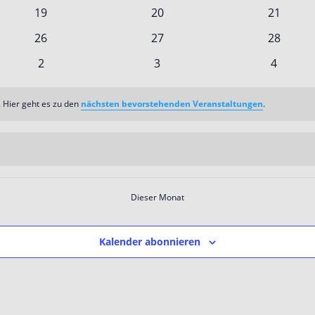
n
Veranstaltungen
Veranstaltungen
Veransta
0
0
0
19
20
21
n
Veranstaltungen
Veranstaltungen
Veransta
0
0
0
26
27
28
n
Veranstaltungen
Veranstaltungen
Veransta
0
0
0
2
3
4
en
Veranstaltungen
Veranstaltungen
Veranst
 Hier geht es zu den
nächsten bevorstehenden Veranstaltungen
.
Dieser Monat
Kalender abonnieren