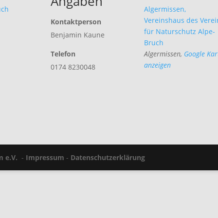
Angaben
uch
Algermissen,
Vereinshaus des Verei
Kontaktperson
für Naturschutz Alpe-
Benjamin Kaune
Bruch
Telefon
Algermissen
,
Google Kar
anzeigen
0174 8230048
m e.V.
-
Impressum
-
Datenschutzerklärung