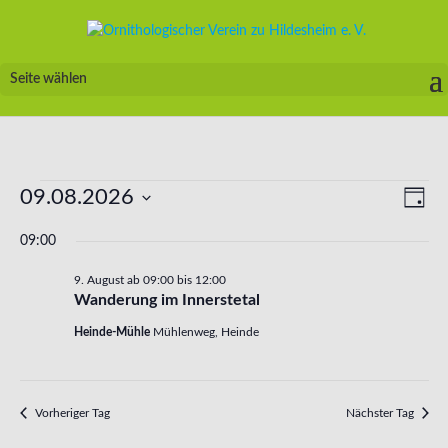
Seite wählen
Veranstaltungen
Ansic
Vera
09.08.2026
Tag
Ansi
Navig
für
Navi
Datum
9.
09:00
wählen.
August
2026
9. August ab 09:00
bis
12:00
Wanderung im Innerstetal
Heinde-Mühle
Mühlenweg, Heinde
Vorheriger Tag
Nächster Tag