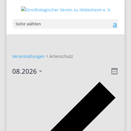
Seite wählen
Veranstaltungen
Artenschutz
Ansic
Veran
08.2026
Woche
Ansic
Navig
Datum
Navig
Vorhe
auswählen.
Woch