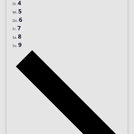
4
Di.
5
Mi.
6
Do.
7
Fr.
8
Sa.
9
So.
Nächste
Woche