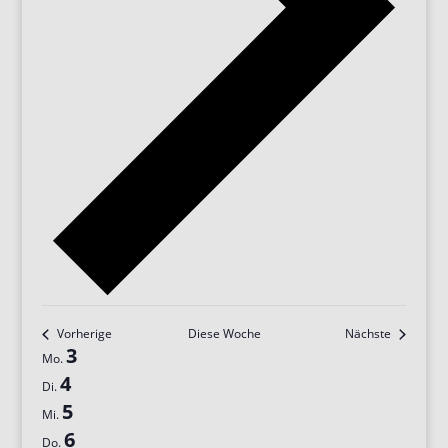
Vorherige
Diese Woche
Nächste
Woche
3
Mo.
von
4
Di.
Veranstaltungen
5
Mi.
6
Do.