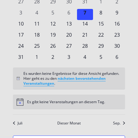
0
0
0
0
0
0
0
27
28
29
30
31
1
2
Veranstaltungen
Veranstaltungen
Veranstaltungen
Veranstaltungen
Veranstaltungen
Veranstaltungen
Veranstaltunge
Veransta
0
0
0
0
0
0
0
3
4
5
6
7
8
9
Veranstaltungen
Veranstaltungen
Veranstaltungen
Veranstaltungen
Veranstaltungen
Veranstaltunge
Veransta
0
0
0
0
0
0
0
10
11
12
13
14
15
16
Veranstaltungen
Veranstaltungen
Veranstaltungen
Veranstaltungen
Veranstaltungen
Veranstaltungen
Veranstal
0
0
0
0
0
0
0
17
18
19
20
21
22
23
Veranstaltungen
Veranstaltungen
Veranstaltungen
Veranstaltungen
Veranstaltungen
Veranstaltungen
Veranstal
0
0
0
0
0
0
0
24
25
26
27
28
29
30
Veranstaltungen
Veranstaltungen
Veranstaltungen
Veranstaltungen
Veranstaltungen
Veranstaltungen
Veranstal
0
0
0
0
0
0
0
31
1
2
3
4
5
6
Veranstaltungen
Veranstaltungen
Veranstaltungen
Veranstaltungen
Veranstaltungen
Veranstaltunge
Veransta
Es wurden keine Ergebnisse für diese Ansicht gefunden.
Hier geht es zu den
nächsten bevorstehenden
Hinweis
Veranstaltungen
.
Es gibt keine Veranstaltungen an diesem Tag.
Hinweis
Juli
Dieser Monat
Sep.