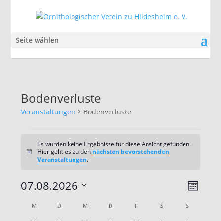
Seite wählen
Bodenverluste
Veranstaltungen
Bodenverluste
Veranstaltungen
Es wurden keine Ergebnisse für diese Ansicht gefunden.
Hier geht es zu den
nächsten bevorstehenden
Hinweis
Veranstaltungen
.
Ansic
Veran
07.08.2026
Monat
Ansic
Navig
Datum
Navig
Kalender
M
MONTAG
D
DIENSTAG
M
MITTWOCH
D
DONNERSTAG
F
FREITAG
S
SAMSTAG
S
SONNTAG
wählen.
von