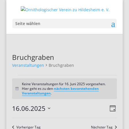
Seite wählen
Bruchgraben
Veranstaltungen
Bruchgraben
Veranstaltungen
für
Keine Veranstaltungen für 16. Juni 2025 vorgesehen.
Hier geht es zu den
nächsten bevorstehenden
Hinweis
16.
Veranstaltungen
.
Juni
Ansic
Veran
2025
16.06.2025
Tag
Ansic
Navig
Datum
Navig
wählen.
Vorheriger Tag
Nächster Tag