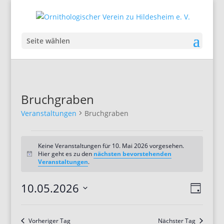
Seite wählen
Bruchgraben
Veranstaltungen
Bruchgraben
Veranstaltungen
für
Keine Veranstaltungen für 10. Mai 2026 vorgesehen.
Hier geht es zu den
nächsten bevorstehenden
Hinweis
10.
Veranstaltungen
.
Mai
Ansic
Veran
2026
10.05.2026
Tag
Ansic
Navig
Datum
Navig
wählen.
Vorheriger Tag
Nächster Tag