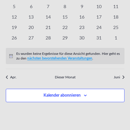
Veranstaltungen
Veranstaltungen
Veranstaltungen
Veranstaltungen
Veranstaltungen
Veranstaltunge
Veranst
0
0
0
0
0
0
0
5
6
7
8
9
10
11
Veranstaltungen
Veranstaltungen
Veranstaltungen
Veranstaltungen
Veranstaltungen
Veranstaltungen
Veranst
0
0
0
0
0
0
0
12
13
14
15
16
17
18
Veranstaltungen
Veranstaltungen
Veranstaltungen
Veranstaltungen
Veranstaltungen
Veranstaltungen
Veranst
0
0
0
0
0
0
0
19
20
21
22
23
24
25
Veranstaltungen
Veranstaltungen
Veranstaltungen
Veranstaltungen
Veranstaltungen
Veranstaltungen
Veranst
0
0
0
0
0
0
0
26
27
28
29
30
31
1
Veranstaltungen
Veranstaltungen
Veranstaltungen
Veranstaltungen
Veranstaltungen
Veranstaltungen
Veranst
Es wurden keine Ergebnisse für diese Ansicht gefunden. Hier geht es
Hinweis
zu den
nächsten bevorstehenden Veranstaltungen
.
Apr.
Dieser Monat
Juni
Kalender abonnieren