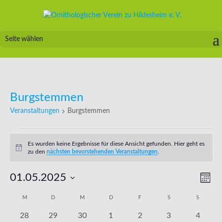
Seite wählen
Burgstemmen
Veranstaltungen
Burgstemmen
Veranstaltungen
Es wurden keine Ergebnisse für diese Ansicht gefunden. Hier geht es
Hinweis
zu den
nächsten bevorstehenden Veranstaltungen
.
Ansic
Vera
01.05.2025
Monat
Ansi
Navig
Navi
Datum
Kalender
M
MONTAG
D
DIENSTAG
M
MITTWOCH
D
DONNERSTAG
F
FREITAG
S
SAMSTAG
S
SONNTA
wählen.
von
0
0
0
0
0
0
0
28
29
30
1
2
3
4
Veranstaltungen