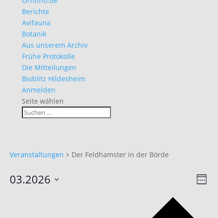
Ornitho.de
Berichte
Avifauna
Botanik
Aus unserem Archiv
Frühe Protokolle
Die Mitteilungen
Bioblitz Hildesheim
Anmelden
Seite wählen
Veranstaltungen
Der Feldhamster in der Börde
Ans
Ver
03.2026
Woche
Ans
Nav
Datum
Nav
Vo
auswählen.
Wo