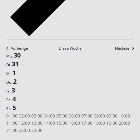
Vorherige
Diese Woche
Nächste
Woche
30
Mo.
von
31
Di.
Veranstaltungen
1
Mi.
2
Do.
3
Fr.
4
Sa.
5
So.
00:00
01:00
02:00
03:00
04:00
05:00
06:00
07:00
08:00
09:00
10:00
11:00
12:00
13:00
14:00
15:00
16:00
17:00
18:00
19:00
20:00
00:00
21:00
22:00
23:00
Montag,
Dienstag,
Mittwoch,
Donnerstag,
Freitag,
Samstag,
Sonntag,
Keine
Keine
Keine
Keine
Keine
Keine
Keine