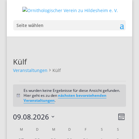
Seite wählen
Külf
Veranstaltungen
Külf
Veranstaltungen
Es wurden keine Ergebnisse für diese Ansicht gefunden.
Hier geht es zu den
nächsten bevorstehenden
Hinweis
Veranstaltungen
.
Ansic
Veran
09.08.2026
Monat
Ansic
Navig
Datum
Navig
Kalender
M
MONTAG
D
DIENSTAG
M
MITTWOCH
D
DONNERSTAG
F
FREITAG
S
SAMSTAG
S
SONNTAG
wählen.
von