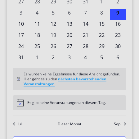
0
0
0
0
0
0
0
27
28
29
30
31
1
2
Veranstaltungen
Veranstaltungen
Veranstaltungen
Veranstaltungen
Veranstaltungen
Veranstaltungen
Veranstaltunge
Veransta
0
0
0
0
0
0
0
3
4
5
6
7
8
9
Veranstaltungen
Veranstaltungen
Veranstaltungen
Veranstaltungen
Veranstaltungen
Veranstaltunge
Veransta
0
0
0
0
0
0
0
10
11
12
13
14
15
16
Veranstaltungen
Veranstaltungen
Veranstaltungen
Veranstaltungen
Veranstaltungen
Veranstaltungen
Veranstal
0
0
0
0
0
0
0
17
18
19
20
21
22
23
Veranstaltungen
Veranstaltungen
Veranstaltungen
Veranstaltungen
Veranstaltungen
Veranstaltungen
Veranstal
0
0
0
0
0
0
0
24
25
26
27
28
29
30
Veranstaltungen
Veranstaltungen
Veranstaltungen
Veranstaltungen
Veranstaltungen
Veranstaltungen
Veranstal
0
0
0
0
0
0
0
31
1
2
3
4
5
6
Veranstaltungen
Veranstaltungen
Veranstaltungen
Veranstaltungen
Veranstaltungen
Veranstaltunge
Veransta
Es wurden keine Ergebnisse für diese Ansicht gefunden.
Hier geht es zu den
nächsten bevorstehenden
Hinweis
Veranstaltungen
.
Es gibt keine Veranstaltungen an diesem Tag.
Hinweis
Juli
Dieser Monat
Sep.