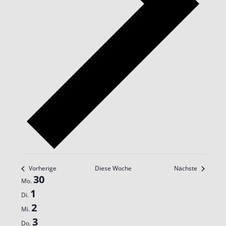
Vorherige
Diese Woche
Nächste
Woche
30
Mo.
von
1
Di.
Veranstaltungen
2
Mi.
3
Do.