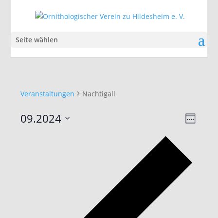
Seite wählen
Veranstaltungen
Nachtigall
Ansic
Veran
09.2024
Woche
Ansic
Navig
Datum
Navig
Vorhe
auswählen.
Woch