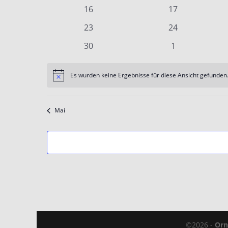
Veranstaltungen
Veranstaltunge
0
0
16
17
Veranstaltungen
Veranstaltunge
0
0
23
24
Veranstaltungen
Veranstaltunge
0
0
30
1
Veranstaltungen
Veranstaltung
Es wurden keine Ergebnisse für diese Ansicht gefunden.
Hinweis
Mai
©2026 -
Orn