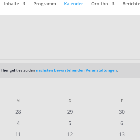
Inhalte
Programm
Kalender
Ornitho
Bericht
 Hier geht es zu den
nächsten bevorstehenden Veranstaltungen
.
M
MITTWOCH
D
DONNERSTAG
F
FREITAG
0
0
0
28
29
30
n
Veranstaltungen
Veranstaltungen
Veransta
0
0
0
4
5
6
en
Veranstaltungen
Veranstaltungen
Veranst
0
0
0
11
12
13