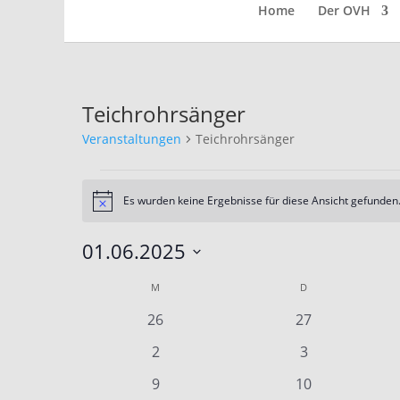
Home
Der OVH
Teichrohrsänger
Veranstaltungen
Teichrohrsänger
Veranstaltungen
Es wurden keine Ergebnisse für diese Ansicht gefunden.
Hinweis
01.06.2025
Datum
Kalender
M
MONTAG
D
DIENSTAG
wählen.
von
0
0
26
27
Veranstaltungen
Veranstaltungen
Veranstaltunge
0
0
2
3
Veranstaltungen
Veranstaltung
0
0
9
10