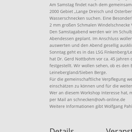
Am Samstag findet nach dem gemeinsamen
2000 Gebiet „Lange Dreisch und Osterberg
Wasserschnecken suchen. Eine Besonderh
2 mm großen Schmalen Windelschnecke Ve
Den Samstagabend werden wir im Schulbi
Abendessen geplant. Im Anschluss wolle
auswerten und den Abend gesellig auskli
Sonntag geht es in das LSG Finkenberg/
hat Dr. Gerd Nottbohm vor ca. 45 Jahren
festgestellt. Wir wollen sehen, ob es den 
Leinebergland/Sieben Berge.
Für die gemeinschaftliche Verpflegung we
einschätzen zu können und für die weiter
Wer an diesem Workshop Interesse hat, me
per Mail an schnecken@ovh-online.de
Weitere Informationen gibt Wolfgang Pah
Details
Veranst