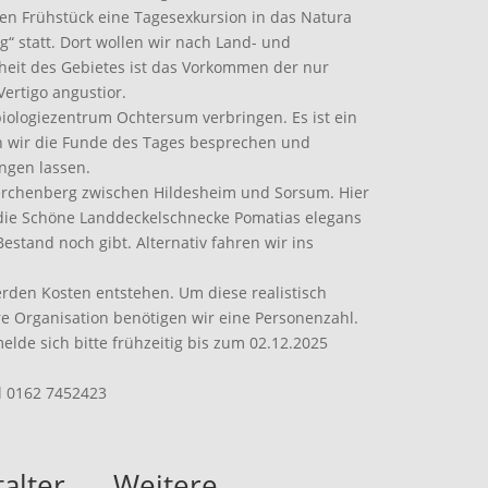
 Frühstück eine Tagesexkursion in das Natura
“ statt. Dort wollen wir nach Land- und
eit des Gebietes ist das Vorkommen der nur
rtigo angustior.
ologiezentrum Ochtersum verbringen. Es ist ein
n wir die Funde des Tages besprechen und
ngen lassen.
Lerchenberg zwischen Hildesheim und Sorsum. Hier
 die Schöne Landdeckelschnecke Pomatias elegans
Bestand noch gibt. Alternativ fahren wir ins
rden Kosten entstehen. Um diese realistisch
e Organisation benötigen wir eine Personenzahl.
lde sich bitte frühzeitig bis zum 02.12.2025
l 0162 7452423
alter
Weitere