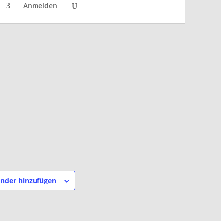
e
Anmelden
nder hinzufügen