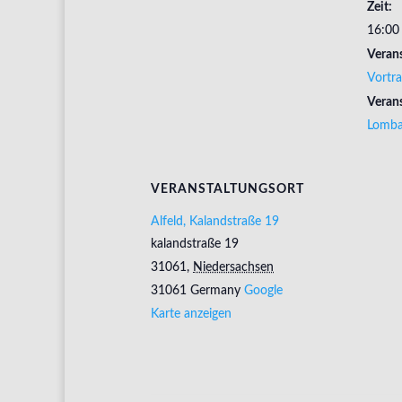
Zeit:
16:00 
Verans
Vortr
Verans
Lomba
VERANSTALTUNGSORT
Alfeld, Kalandstraße 19
kalandstraße 19
31061
,
Niedersachsen
31061
Germany
Google
Karte anzeigen