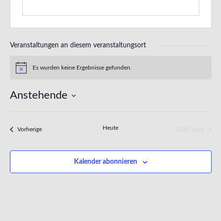
Veranstaltungen an diesem veranstaltungsort
Es wurden keine Ergebnisse gefunden.
Hinweis
Anstehende
Datum
wählen.
Heute
Nächste
Veranstaltungen
Vorherige
Veransta
Kalender abonnieren