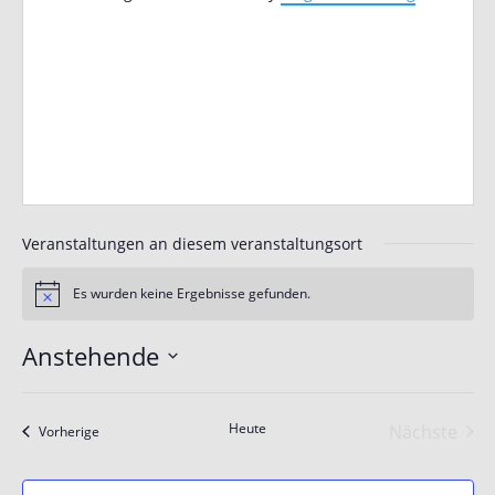
Veranstaltungen an diesem veranstaltungsort
Es wurden keine Ergebnisse gefunden.
Hinweis
Anstehende
Datum
wählen.
Heute
Nächste
Veranstaltungen
Vorherige
Veranst