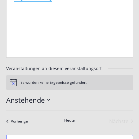
Veranstaltungen an diesem veranstaltungsort
Es wurden keine Ergebnisse gefunden.
Hinweis
Anstehende
Datum
wählen.
Heute
Nächste
Veranstaltungen
Vorherige
Veranst