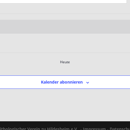
Heute
Kalender abonnieren
ithologischer Verein zu Hildesheim e.V.
-
Impressum
-
Datenschu