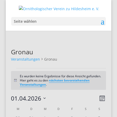
Seite wählen
Gronau
Veranstaltungen
Gronau
Veranstaltungen
Es wurden keine Ergebnisse für diese Ansicht gefunden.
Hier geht es zu den
nächsten bevorstehenden
Hinweis
Veranstaltungen
.
Ansic
Veran
01.04.2026
Monat
Ansic
Navig
Datum
Navig
Kalender
M
MONTAG
D
DIENSTAG
M
MITTWOCH
D
DONNERSTAG
F
FREITAG
S
SAMSTAG
S
SONNTAG
wählen.
von