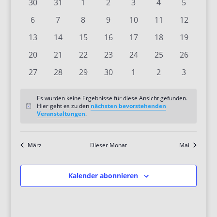
0
0
0
0
0
0
0
30
31
1
2
3
4
5
Veranstaltungen
Veranstaltungen
Veranstaltungen
Veranstaltungen
Veranstaltungen
Veranstaltungen
Veranstaltunge
Veransta
0
0
0
0
0
0
0
6
7
8
9
10
11
12
Veranstaltungen
Veranstaltungen
Veranstaltungen
Veranstaltungen
Veranstaltungen
Veranstaltungen
Veranstal
0
0
0
0
0
0
0
13
14
15
16
17
18
19
Veranstaltungen
Veranstaltungen
Veranstaltungen
Veranstaltungen
Veranstaltungen
Veranstaltungen
Veranstal
0
0
0
0
0
0
0
20
21
22
23
24
25
26
Veranstaltungen
Veranstaltungen
Veranstaltungen
Veranstaltungen
Veranstaltungen
Veranstaltungen
Veranstal
0
0
0
0
0
0
0
27
28
29
30
1
2
3
Veranstaltungen
Veranstaltungen
Veranstaltungen
Veranstaltungen
Veranstaltungen
Veranstaltunge
Veransta
Es wurden keine Ergebnisse für diese Ansicht gefunden.
Hier geht es zu den
nächsten bevorstehenden
Hinweis
Veranstaltungen
.
März
Dieser Monat
Mai
Kalender abonnieren