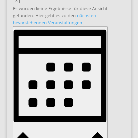
Es wurden keine Ergebnisse für diese Ansicht
gefunden. Hier geht es zu den
nächsten
bevorstehenden Veranstaltungen
.
Ansichten-
Veranstaltung
Ansichten-
Navigation
Navigation
Monat