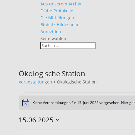
Aus unserem Archiv
Frühe Protokolle
Die Mitteilungen
Bioblitz Hildesheim
Anmelden
Seite wählen
Ökologische Station
Veranstaltungen
Ökologische Station
Veranstaltungen
für
Keine Veranstaltungen für 15. Juni 2025 vorgesehen. Hier ge
Hinweis
15.
Juni
15.06.2025
2025
Datum
wählen.