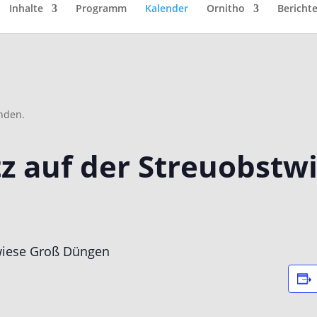
Inhalte
Programm
Kalender
Ornitho
Bericht
unden.
tz auf der Streuobstw
twiese Groß Düngen