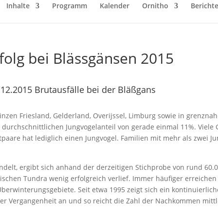
Inhalte
Programm
Kalender
Ornitho
Bericht
folg bei Blässgänsen 2015
.2015 Brutausfälle bei der Bläßgans
nzen Friesland, Gelderland, Overijssel, Limburg sowie in grenzna
durchschnittlichen Jungvogelanteil von gerade einmal 11%. Viel
paare hat lediglich einen Jungvogel. Familien mit mehr als zwei Ju
elt, ergibt sich anhand der derzeitigen Stichprobe von rund 60.00
sischen Tundra wenig erfolgreich verlief. Immer häufiger erreiche
erwinterungsgebiete. Seit etwa 1995 zeigt sich ein kontinuierlich
er Vergangenheit an und so reicht die Zahl der Nachkommen mittle