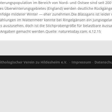
erungspopulation im Bereich von Nord- und Ostsee sind seit 2001
 des Überwinterungsgebietes (England) werden deutliche Rückgänge
folge milderer Winter — eher zunehmen.Die Blässgans ist leider nic
 Zählungen im Wattenmeer konnte bei Ringelgänsen ein Jungvogelan
s auszusehen, doch ist die Stichprobengröße für belastbare Aussag
Angaben gemacht werden.Quelle: naturetoday.com, 4.12.15
ithologischer Verein zu Hildesheim e.V.
-
Impressum
-
Datenschu