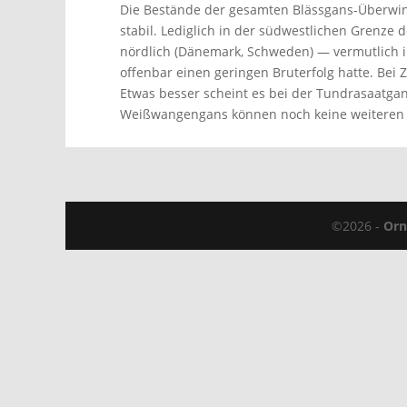
Die Bestände der gesamten Blässgans-Überwint
stabil. Lediglich in der südwestlichen Grenze
nördlich (Dänemark, Schweden) — vermutlich in
offenbar einen geringen Bruterfolg hatte. Bei
Etwas besser scheint es bei der Tundrasaatgan
Weißwangengans können noch keine weiteren 
©2026 -
Orn