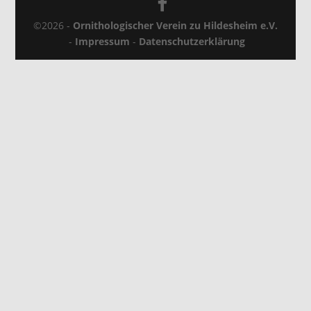
©2026 -
Ornithologischer Verein zu Hildesheim e.V.
-
Impressum
-
Datenschutzerklärung