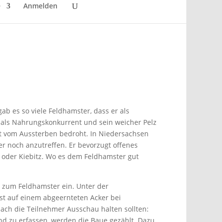
e
Anmelden
b es so viele Feldhamster, dass er als
lt als Nahrungskonkurrent und sein weicher Pelz
ut vom Aussterben bedroht. In Niedersachsen
r noch anzutreffen. Er bevorzugt offenes
e oder Kiebitz. Wo es dem Feldhamster gut
 zum Feldhamster ein. Unter der
st auf einem abgeernteten Acker bei
ach die Teilnehmer Ausschau halten sollten:
d zu erfassen, werden die Baue gezählt. Dazu