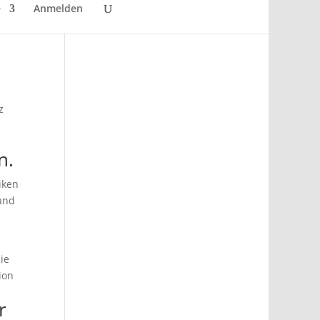
e
Anmelden
z
n.
iken
land
ie
ion
r