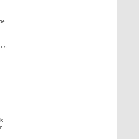
nde
tur-
r
le
r