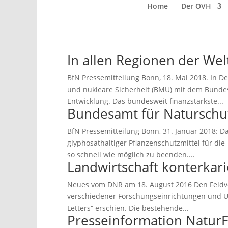
Home
Der OVH
In allen Regionen der Welt
BfN Pressemitteilung Bonn, 18. Mai 2018. In 
und nukleare Sicherheit (BMU) mit dem Bundesp
Entwicklung. Das bundesweit finanzstärkste...
Bundesamt für Naturschut
BfN Pressemitteilung Bonn, 31. Januar 2018: D
glyphosathaltiger Pflanzenschutzmittel für di
so schnell wie möglich zu beenden....
Landwirtschaft konterkari
Neues vom DNR am 18. August 2016 Den Feldvög
verschiedener Forschungseinrichtungen und Um
Letters“ erschien. Die bestehende...
Presseinformation NaturF