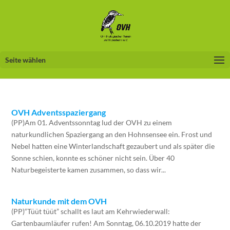
Seite wählen
OVH Adventsspaziergang
(PP)Am 01. Adventssonntag lud der OVH zu einem
naturkundlichen Spaziergang an den Hohnsensee ein. Frost und
Nebel hatten eine Winterlandschaft gezaubert und als später die
Sonne schien, konnte es schöner nicht sein. Über 40
Naturbegeisterte kamen zusammen, so dass wir...
Naturkunde mit dem OVH
(PP)“Tüüt tüüt” schallt es laut am Kehrwiederwall:
Gartenbaumläufer rufen! Am Sonntag, 06.10.2019 hatte der