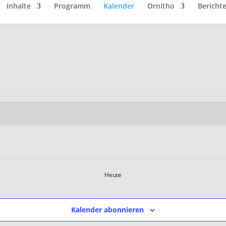
Inhalte
Programm
Kalender
Ornitho
Bericht
Heute
Kalender abonnieren