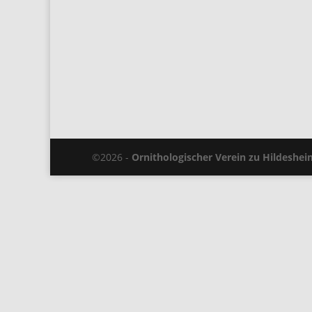
©2026 -
Ornithologischer Verein zu Hildeshei