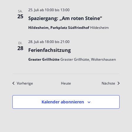
25. Juli ab 10:00
bis
13:00
SA.
25
Spaziergang: „Am roten Steine“
Hildesheim, Parkplatz Südfriedhof
Hildesheim
28. Juli ab 18:00
bis
21:00
DI.
28
Ferienfachsitzung
Graster Grillhütte
Graster Grillhütte, Woltershausen
Veranstaltungen
Veranstal
Vorherige
Heute
Nächste
Kalender abonnieren