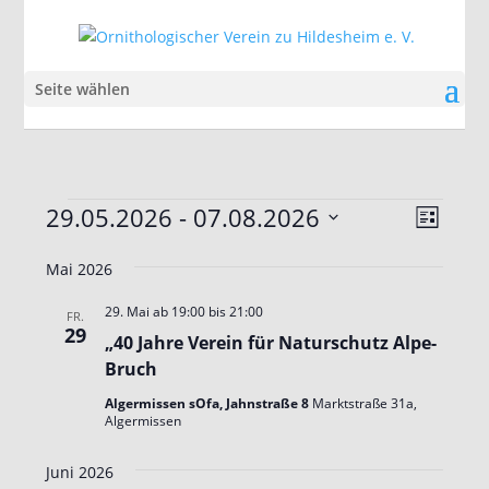
Seite wählen
Veranstaltungen
Ansic
Veran
29.05.2026
 - 
07.08.2026
Liste
Ansic
Navig
Datum
Navig
Mai 2026
wählen.
29. Mai ab 19:00
bis
21:00
FR.
29
„40 Jahre Verein für Naturschutz Alpe-
Bruch
Algermissen sOfa, Jahnstraße 8
Marktstraße 31a,
Algermissen
Juni 2026